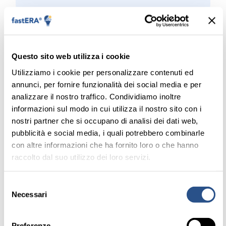
Questo sito web utilizza i cookie
Utilizziamo i cookie per personalizzare contenuti ed
annunci, per fornire funzionalità dei social media e per
analizzare il nostro traffico. Condividiamo inoltre
informazioni sul modo in cui utilizza il nostro sito con i
nostri partner che si occupano di analisi dei dati web,
FASE 6
pubblicità e social media, i quali potrebbero combinarle
Supporto e manutenzione
con altre informazioni che ha fornito loro o che hanno
raccolto dal suo utilizzo dei loro servizi.
Dopo la fase di rilascio, se vorrai, potremo fornirti
assistenza e manutenzione per la tua nuova
soluzione 24 ore su 24 ogni giorno dell’anno su
Selezione
richiesta specifica (tramite il nostro sistema di
Necessari
del
ticketing) oppure con un canone di garanzia che
consenso
potremo concordare insieme.
Preferenze