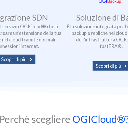
egrazione SDN
Soluzione di B
 servizio OGICloud® che ti
È la soluzione integrata per l
reare un’estensione della tua
backup e repliche nel clou
e nel cloud tramite normali
dell’infrastruttura OGI
nnessioni internet.
fastERA®.
Scopri di più
Scopri di più
Perchè scegliere
OGICloud®