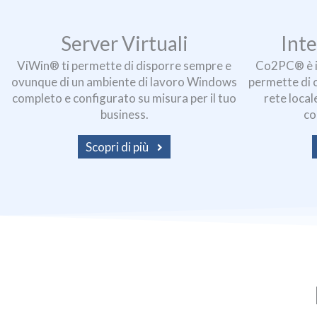
Server Virtuali
Int
ViWin® ti permette di disporre sempre e
Co2PC® è il
ovunque di un ambiente di lavoro Windows
permette di c
completo e configurato su misura per il tuo
rete local
business.
co
Scopri di più