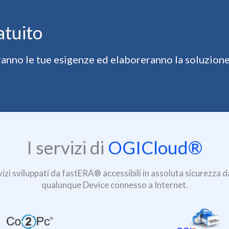
atuito
eranno le tue esigenze ed elaboreranno la soluzion
I servizi di
OGICloud®
izi sviluppati da fastERA® accessibili in assoluta sicurezza
qualunque Device connesso a Internet.