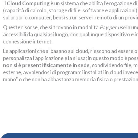
Il
Cloud Computing
è un sistema che abilita l’erogazione 
(capacità di calcolo, storage di file, software e applicazion
sul proprio computer, bensì su un server remoto di un provi
Queste risorse, che si trovano in modalità
Pay per use
in u
accessibili da qualsiasi luogo, con qualunque dispositivo 
connessione internet.
Le applicazioni che si basano sul cloud, riescono ad essere o
personalizza l’applicazione e la si usa; in questo modo è pos
non si è presenti fisicamente in sede
, condividendo file, 
esterne, avvalendosi di programmi installati in cloud invec
mano” o che non ha abbastanza memoria fisica o prestazioni 