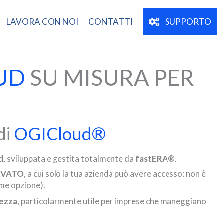
LAVORA CON NOI
CONTATTI
SUPPORTO
UD
SU MISURA PER
di
OGICloud®
d,
sviluppata e gestita totalmente da
fastERA®
.
IVATO
, a cui solo la tua azienda può avere accesso: non è
ome opzione).
rezza
, particolarmente utile per imprese che maneggiano