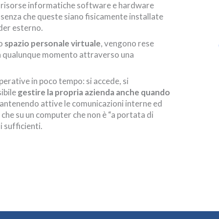
di risorse informatiche software e hardware
i) senza che queste siano fisicamente installate
der esterno.
no
spazio personale virtuale
, vengono rese
e in qualunque momento attraverso una
perative in poco tempo: si accede, si
sibile
gestire la propria azienda anche quando
mantenendo attive le comunicazioni interne ed
e che su un computer che non è “a portata di
sufficienti.